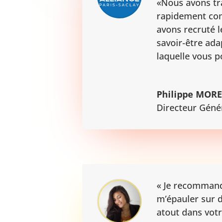
«Nous avons tra
rapidement com
avons recruté l
savoir-être ada
laquelle vous 
Philippe MOR
Directeur Géné
« Je recommand
m’épauler sur d
atout dans votr