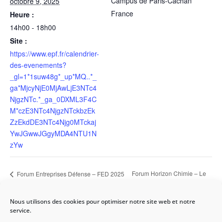
Campus de Paris-Cachan
octobre 9, 2025
France
Heure :
14h00 - 18h00
Site :
https://www.epf.fr/calendrier-
des-evenements?
_gl=1*1suw48g*_up*MQ..*_
ga*MjcyNjE0MjAwLjE3NTc4
NjgzNTc.*_ga_0DXML3F4C
M*czE3NTc4NjgzNTckbzEk
ZzEkdDE3NTc4Njg0MTckaj
YwJGwwJGgyMDA4NTU1N
zYw
Forum Horizon Chimie – Le
Forum Entreprises Défense – FED 2025
– 8 et 9 Octobre 2025
13 octobre 2025
Nous utilisons des cookies pour optimiser notre site web et notre
service.