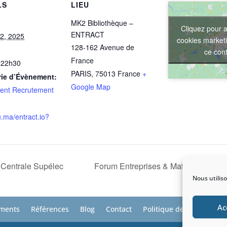
LS
LIEU
MK2 Bibliothèque –
Cliquez pour a
ENTRACT
 2, 2025
cookies marketi
128-162 Avenue de
ce con
France
 22h30
PARIS
,
75013
France
+
rie d’Évènement:
Google Map
ent Recrutement
lu.ma/entract.io?
Centrale Supélec
Forum Entreprises & Mathématiques
Nous utilis
Ac
ments
Références
Blog
Contact
Politique de confidential